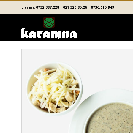
Skip
Livrari:
0732.387.228
|
021 320.85.26
|
0736.615.949
to
content