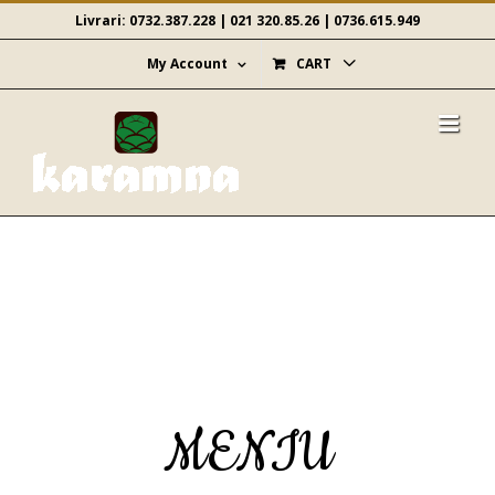
Skip
Livrari:
0732.387.228
|
021 320.85.26
|
0736.615.949
to
content
My Account
CART
MENIU