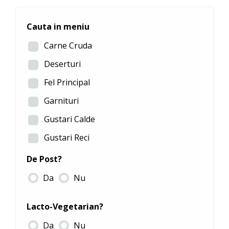
Cauta in meniu
Carne Cruda
Deserturi
Fel Principal
Garnituri
Gustari Calde
Gustari Reci
Peste
De Post?
Recomandari
Da
Nu
Salate
Lacto-Vegetarian?
Specialitati la Cuptor
Da
Nu