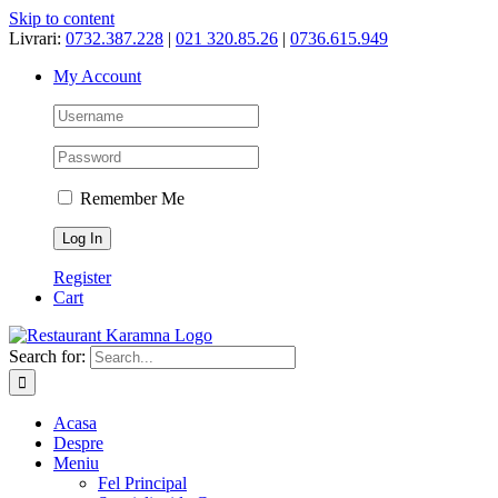
Skip to content
Livrari:
0732.387.228
|
021 320.85.26
|
0736.615.949
My Account
Remember Me
Register
Cart
Search for:
Acasa
Despre
Meniu
Fel Principal