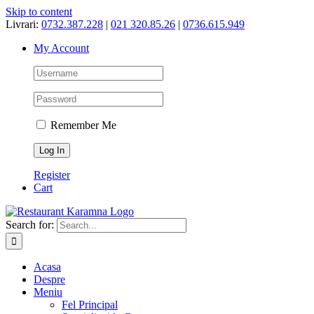
Skip to content
Livrari:
0732.387.228
|
021 320.85.26
|
0736.615.949
My Account
Remember Me
Register
Cart
Search for:
Acasa
Despre
Meniu
Fel Principal