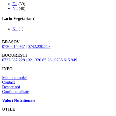
Da
(39)
Nu
(40)
Lacto-Vegetarian?
Nu
(1)
BRAȘOV
0736.615.947
|
0742.230.598
BUCUREȘTI
0732.387.228
|
021 320.85.26
|
0736.615.949
INFO
Meniu complet
Contact
Despre noi
Confidentialitate
Valori Nutritionale
UTILE