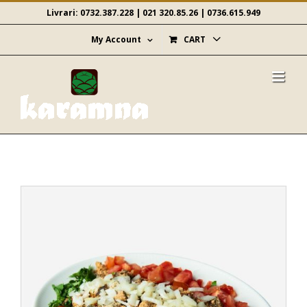
Skip
Livrari:
0732.387.228
|
021 320.85.26
|
0736.615.949
to
content
My Account
CART