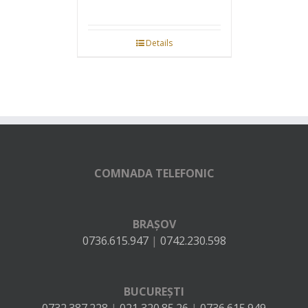
Details
COMNADA TELEFONIC
BRAȘOV
0736.615.947
|
0742.230.598
BUCUREȘTI