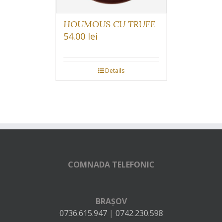
HOUMOUS CU TRUFE
54.00
lei
Details
COMNADA TELEFONIC
BRAȘOV
0736.615.947
|
0742.230.598