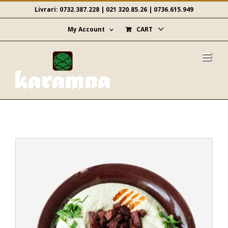
Skip
Livrari:
0732.387.228
|
021 320.85.26
|
0736.615.949
to
content
My Account
CART