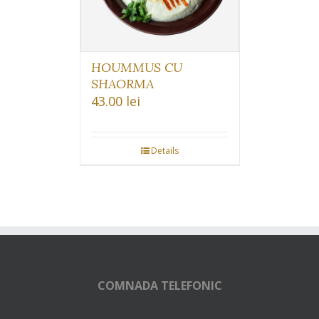
HOUMMUS CU
SHAORMA
43.00
lei
Details
COMNADA TELEFONIC