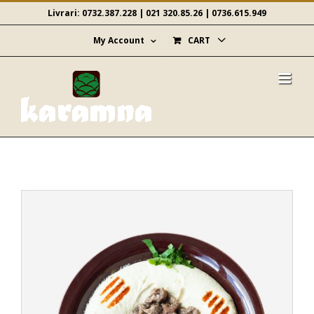
Skip
Livrari:
0732.387.228
|
021 320.85.26
|
0736.615.949
to
content
My Account
CART