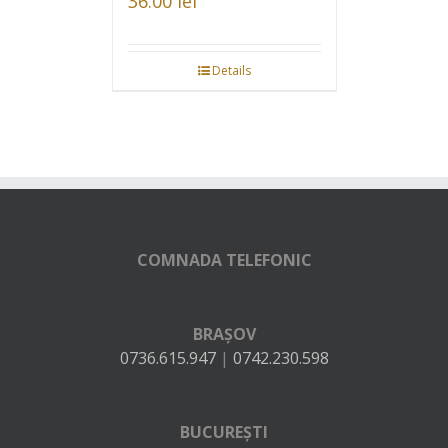
36.00
lei
Details
COMNADA TELEFONIC
BRAȘOV
0736.615.947
|
0742.230.598
BUCUREȘTI