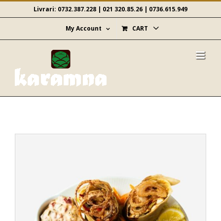
Skip
Livrari:
0732.387.228
|
021 320.85.26
|
0736.615.949
to
content
My Account
CART