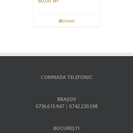
80.00
lei
Details
COMNADA TELEFONIC
BRAȘOV
0736.615.947
|
0742.230.598
BUCUREȘTI