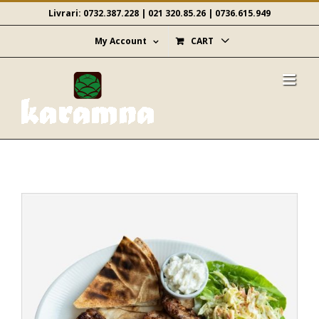
Skip
Livrari:
0732.387.228
|
021 320.85.26
|
0736.615.949
to
content
My Account
CART