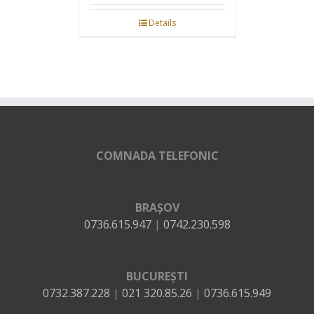
Details
COMNADA TELEFONIC
BRAȘOV
0736.615.947
|
0742.230.598
BUCUREȘTI
0732.387.228
|
021 320.85.26
|
0736.615.949