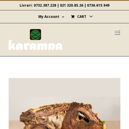
Skip
Livrari:
0732.387.228
|
021 320.85.26
|
0736.615.949
to
content
My Account
CART