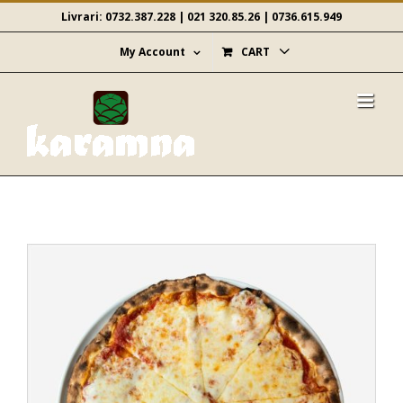
Skip
Livrari:
0732.387.228
|
021 320.85.26
|
0736.615.949
to
content
My Account
CART