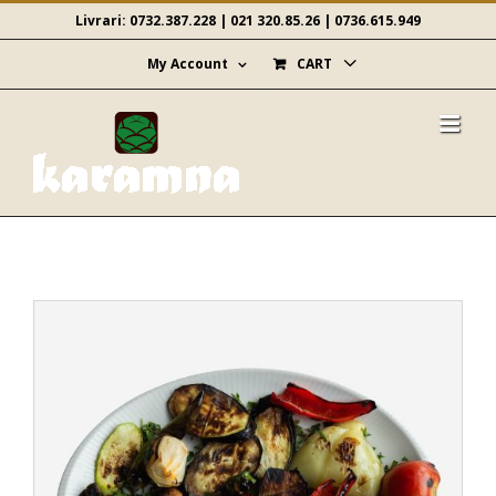
Skip
Livrari:
0732.387.228
|
021 320.85.26
|
0736.615.949
to
content
My Account
CART