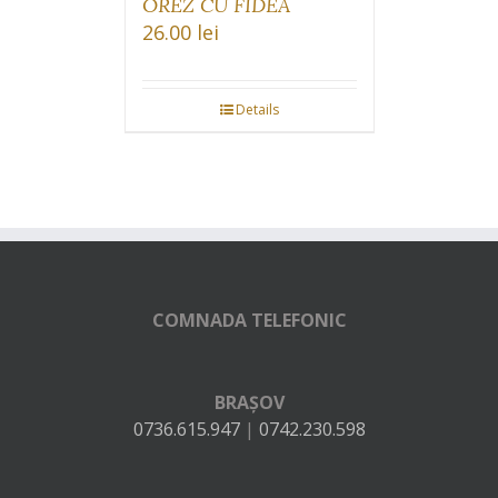
OREZ CU FIDEA
26.00
lei
Details
COMNADA TELEFONIC
BRAȘOV
0736.615.947
|
0742.230.598